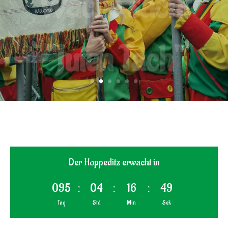
"Juten Tach"
Der Hoppeditz erwacht in
095
:
04
:
16
:
48
Tag
Std
Min
Sek