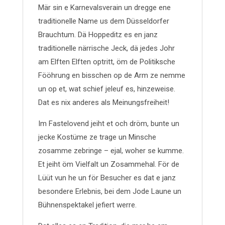
Mär sin e Karnevalsverain un dregge ene
traditionelle Name us dem Düsseldorfer
Brauchtum. Dä Hoppeditz es en janz
traditionelle närrische Jeck, dä jedes Johr
am Elften Elften optritt, öm de Politiksche
Fööhrung en bisschen op de Arm ze nemme
un op et, wat schief jeleuf es, hinzeweise.
Dat es nix anderes als Meinungsfreiheit!
Im Fastelovend jeiht et och dröm, bunte un
jecke Kostüme ze trage un Minsche
zosamme zebringe – ejal, woher se kumme.
Et jeiht öm Vielfalt un Zosammehal. För de
Lüüt vun he un för Besucher es dat e janz
besondere Erlebnis, bei dem Jode Laune un
Bühnenspektakel jefiert werre.