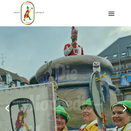
Die
Hoppediz-
Wache sacht