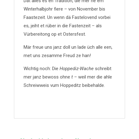
Dat alles es en Tradition, die mer he em
Winterhalbjohr fiere – von November bis
Faastezeit. Un wenn dä Fastelovend vorbei
es, jeiht et rüber in die Fastenzeit – als
Vürbereitong op et Ostersfest.
Mär freue uns janz doll un lade üch alle een,
met uns zesamme Freud ze han!
Wichtig noch: Die
Hoppediz-Wache
schreibt
mer janz bewoss ohne
t
– weil mer die ahle
Schreiwweis vum Hoppeditz beibehalde.