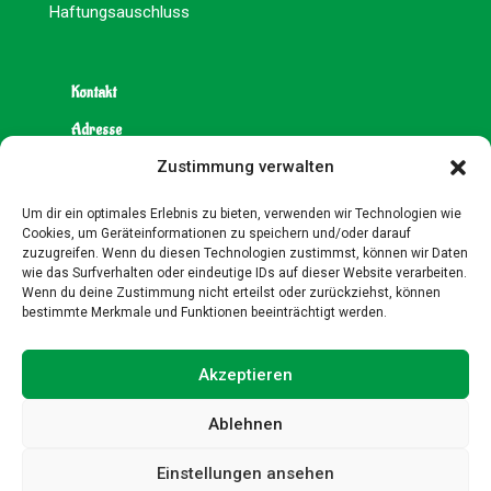
Haftungsauschluss
Kontakt
Adresse
Zustimmung verwalten
Hoppediz-Wache e.V.
Eitelstraße 75
Um dir ein optimales Erlebnis zu bieten, verwenden wir Technologien wie
D-40472 Düsseldorf
Cookies, um Geräteinformationen zu speichern und/oder darauf
zuzugreifen. Wenn du diesen Technologien zustimmst, können wir Daten
wie das Surfverhalten oder eindeutige IDs auf dieser Website verarbeiten.
E-Mail
Wenn du deine Zustimmung nicht erteilst oder zurückziehst, können
bestimmte Merkmale und Funktionen beeinträchtigt werden.
hoppedizwache@web.de
Akzeptieren
Social Media
Ablehnen
Einstellungen ansehen