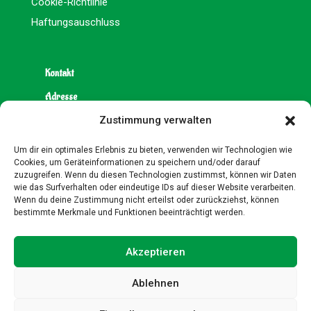
Cookie-Richtlinie
Haftungsauschluss
Kontakt
Adresse
Zustimmung verwalten
Hoppediz-Wache e.V.
Eitelstraße 75
Um dir ein optimales Erlebnis zu bieten, verwenden wir Technologien wie
D-40472 Düsseldorf
Cookies, um Geräteinformationen zu speichern und/oder darauf
zuzugreifen. Wenn du diesen Technologien zustimmst, können wir Daten
wie das Surfverhalten oder eindeutige IDs auf dieser Website verarbeiten.
E-Mail
Wenn du deine Zustimmung nicht erteilst oder zurückziehst, können
bestimmte Merkmale und Funktionen beeinträchtigt werden.
hoppedizwache@web.de
Akzeptieren
Social Media
Ablehnen